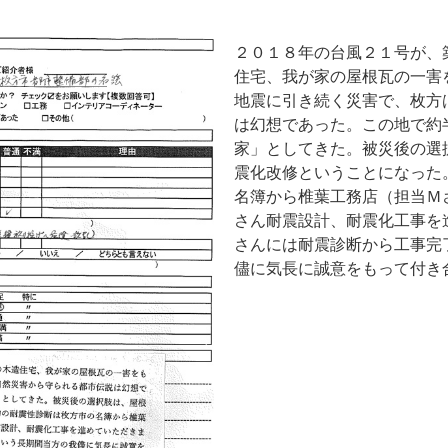
】
２０１８年の台風２１号が、
住宅、我が家の屋根瓦の一害
地震に引き続く災害で、枚方
は幻想であった。この地で約
家」としてきた。被災後の選
震化改修ということになった
名簿から椎葉工務店（担当Ｍ
さん耐震設計、耐震化工事を
さんには耐震診断から工事完
儘に気長に誠意をもって付き