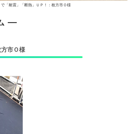
トで「耐震」「断熱」ＵＰ！：枚方市Ｏ様
ム
枚方市Ｏ様