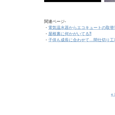
関連ページ-
・
電気温水器からエコキュートの取替
・
屋根裏に何かがいてる⁈
・
子供も成長に合わせて…間仕切り工
«