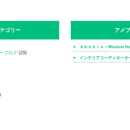
テゴリー
アメ
Ａｍｅｂｌｏ－Wisdom Ho
ーブログ
(29)
インテリアコーディネータ
)