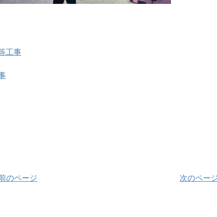
等工事
事
 前のページ
次のページ