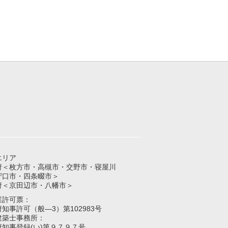
エリア
府＜枚方市・高槻市・交野市・寝屋川
守口市・四条畷市＞
府＜京田辺市・八幡市＞
業許可票：
知事許可（般―3）第102983号
建築士事務所：
府知事登録(い)第９７９７号