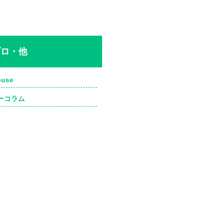
ブロ・他
use
ーコラム