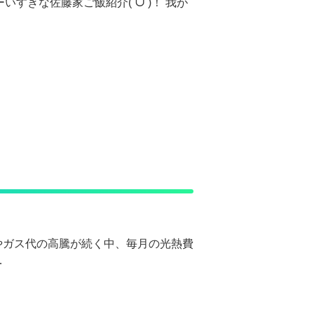
いすきな佐藤家ご飯紹介(ˊᗜˋ)！ 我が
やガス代の高騰が続く中、毎月の光熱費
…