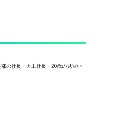
築部の社長・大工社長・20歳の見習い
ュ…