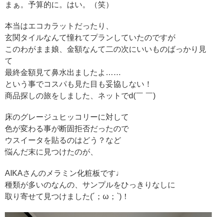
まぁ。予算的に。はい。（笑）
本当はエコカラットだったり、
玄関タイルなんて憧れてプランしていたのですが
このわがまま娘、金額なんて二の次にいいものばっかり見
て
最終金額見て鼻水出ましたよ……
という事でコスパも見た目も妥協しない！
商品探しの旅をしました、ネットでd(￣ ￣)
床のグレージュヒッコリーに対して
色が変わる事が断固拒否だったので
ウスイータを貼るのはどう？など
悩んだ末に見つけたのが、
AIKAさんのメラミン化粧板です♩
種類が多いのなんの、サンプルをひっきりなしに
取り寄せて見つけました(´；ω；`)！