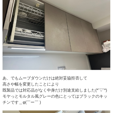
あ、でもムーブダウンだけは絶対妥協拒否して
高さや幅を変更したことにより
既製品では対応品がなく中身だけ別途支給しました(*’▽’*)
モヤっとモルタル風グレーの色にとってはブラックのキッ
チンです＿φ(￣ー￣ )