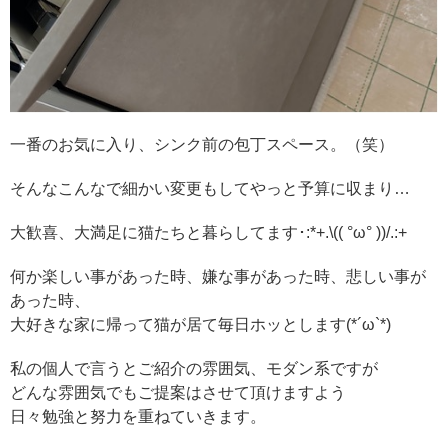
一番のお気に入り、シンク前の包丁スペース。（笑）
そんなこんなで細かい変更もしてやっと予算に収まり…
大歓喜、大満足に猫たちと暮らしてます･:*+.\(( °ω° ))/.:+
何か楽しい事があった時、嫌な事があった時、悲しい事が
あった時、
大好きな家に帰って猫が居て毎日ホッとします(*´ω`*)
私の個人で言うとご紹介の雰囲気、モダン系ですが
どんな雰囲気でもご提案はさせて頂けますよう
日々勉強と努力を重ねていきます。