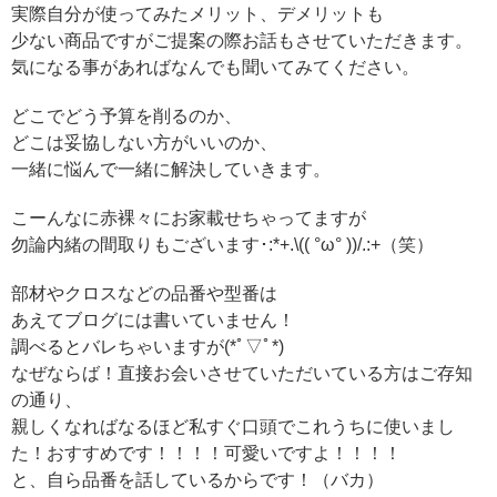
実際自分が使ってみたメリット、デメリットも
少ない商品ですがご提案の際お話もさせていただきます。
気になる事があればなんでも聞いてみてください。
どこでどう予算を削るのか、
どこは妥協しない方がいいのか、
一緒に悩んで一緒に解決していきます。
こーんなに赤裸々にお家載せちゃってますが
勿論内緒の間取りもございます･:*+.\(( °ω° ))/.:+（笑）
部材やクロスなどの品番や型番は
あえてブログには書いていません！
調べるとバレちゃいますが(*ﾟ▽ﾟ*)
なぜならば！直接お会いさせていただいている方はご存知
の通り、
親しくなればなるほど私すぐ口頭でこれうちに使いまし
た！おすすめです！！！！可愛いですよ！！！！
と、自ら品番を話しているからです！（バカ）