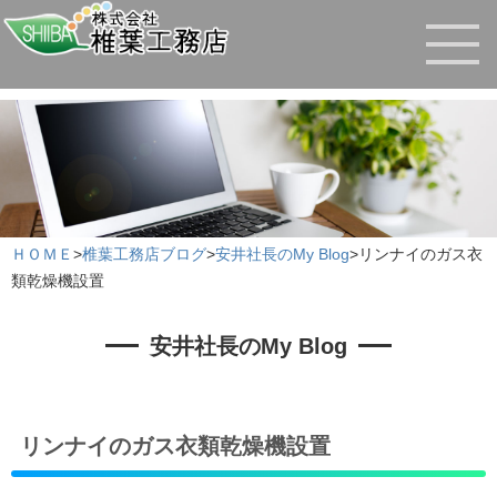
ＨＯＭＥ
>
椎葉工務店ブログ
>
安井社長のMy Blog
>
リンナイのガス衣
類乾燥機設置
安井社長のMy Blog
リンナイのガス衣類乾燥機設置