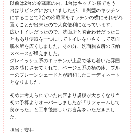
以前は2台の冷蔵庫の内、1台はキッチン横でもう一
台はリビングにおていましたが、Ⅱ列型のキッチン
にすることで2台の冷蔵庫をキッチンの横にそれぞれ
置くことが出来たので大変便利になっています。
広いトイレだったので、洗面所と隣合わせだったこ
ともあり便器を一つにしてトイレを小さくして洗面
脱衣所を広くしました。その分、洗面脱衣所の収納
スペースが増えました。
グレイッシュ系のキッチンが上品で落ち着いた雰囲
気を感じさせてくれて、ベージュ系の柄の床、ブル
ーのプレーンシェードとが調和したコーディネート
となりました。
初めに考えられていた内容より規模が大きくなり当
初の予算よりオーバーしましたが「リフォームして
良かった」と工事後嬉しいお言葉をいただきまし
た。
担当：安井