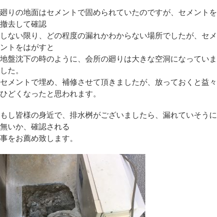
ら
廻りの地面はセメントで固められていたのですが、セメントを
の
撤去して確認
続
しない限り、どの程度の漏れかわからない場所でしたが、セメ
き
ントをはがすと
で
地盤沈下の時のように、会所の廻りは大きな空洞になっていま
解
した。
体
セメントで埋め、補修させて頂きましたが、放っておくと益々
撤
ひどくなったと思われます。
去
し
もし皆様の身近で、排水桝がございましたら、漏れていそうに
新
無いか、確認される
た
事をお薦め致します。
に
施
工
は