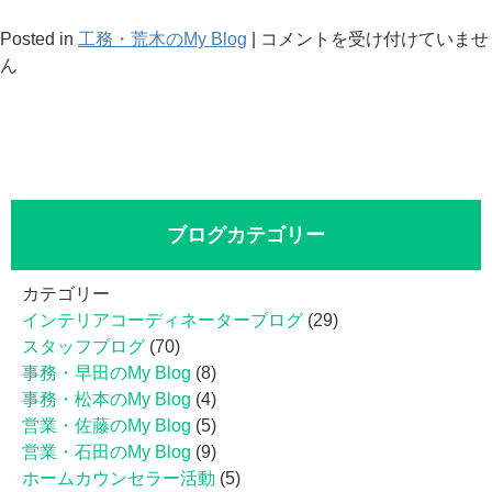
戸
Posted in
工務・荒木のMy Blog
|
コメントを受け付けていませ
建
ん
総
リ
フ
ォ
ー
ム
ブログカテゴリー
１
階
カテゴリー
２
インテリアコーディネーターブログ
(29)
階
スタッフブログ
(70)
の
事務・早田のMy Blog
(8)
各
事務・松本のMy Blog
(4)
所
営業・佐藤のMy Blog
(5)
解
営業・石田のMy Blog
(9)
体
ホームカウンセラー活動
(5)
は