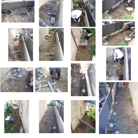
や
っ
と
屋
根
葺
き
替
え
で
き
ま
し
た！
は