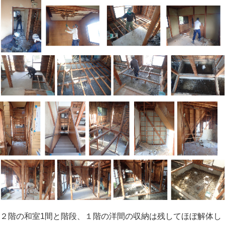
２階の和室1間と階段、１階の洋間の収納は残してほぼ解体し