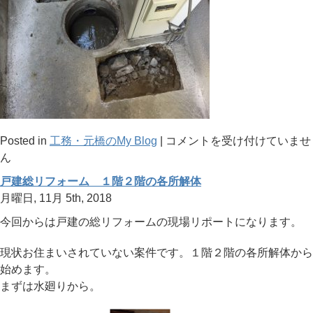
排
Posted in
工務・元橋のMy Blog
|
コメントを受け付けていませ
水
ん
桝
戸建総リフォーム １階２階の各所解体
か
月曜日, 11月 5th, 2018
ら
今回からは戸建の総リフォームの現場リポートになります。
の
水
現状お住まいされていない案件です。１階２階の各所解体から
漏
始めます。
れ
まずは水廻りから。
は