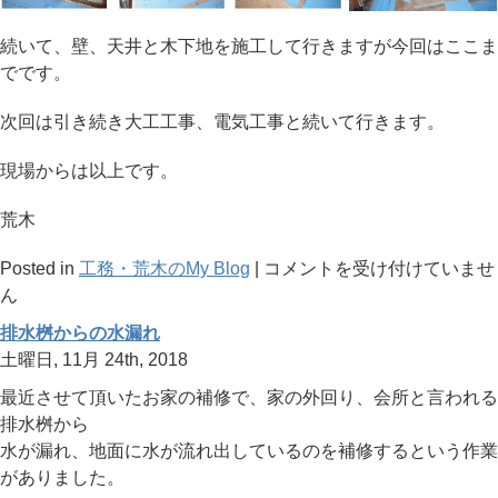
続いて、壁、天井と木下地を施工して行きますが今回はここま
でです。
次回は引き続き大工工事、電気工事と続いて行きます。
現場からは以上です。
荒木
戸
Posted in
工務・荒木のMy Blog
|
コメントを受け付けていませ
建
ん
改
排水桝からの水漏れ
修
土曜日, 11月 24th, 2018
工
最近させて頂いたお家の補修で、家の外回り、会所と言われる
事
排水桝から
前
水が漏れ、地面に水が流れ出しているのを補修するという作業
回
がありました。
か