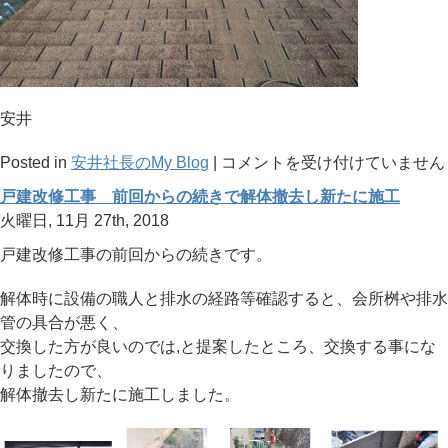
安井
地
Posted in
安井社長のMy Blog
|
コメントを受け付けていません
震
戸建改修工事 前回からの続きで解体撤去し新たに施工
の
火曜日, 11月 27th, 2018
時
戸建改修工事の前回からの続きです。
に
棟
解体時に設備の職人と排水の経路等確認すると、会所桝や排水
が
管の具合が悪く、
崩
交換した方が良いのでは,と提案したところ、交換する事にな
れ
りましたので、
た
解体撤去し新たに施工しました。
屋
根、