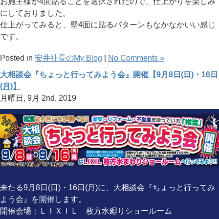
お施主様が4面貼ることを選択されたので、仕上がりを楽しみ
にしておりました。
仕上がってみると、壁4面に貼るパターンもなかなかいい感じ
です。
Posted in
安井社長のMy Blog
|
No Comments »
大相談会『ちょっと行ってみよう会』開催【9月8日(日)・16日
(月)】
月曜日, 9月 2nd, 2019
来たる9月8日(日)・16日(月)に、大相談会『ちょっと行ってみ
よう会』を開催します。
開催会場：ＬＩＸＩＬ 枚方水廻りショールーム