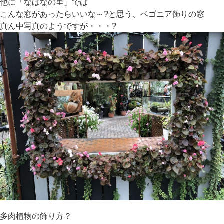
他に「なばなの里」では
こんな窓があったらいいな～?と思う、ベゴニア飾りの窓
真ん中写真のようですが・・・?
多肉植物の飾り方？