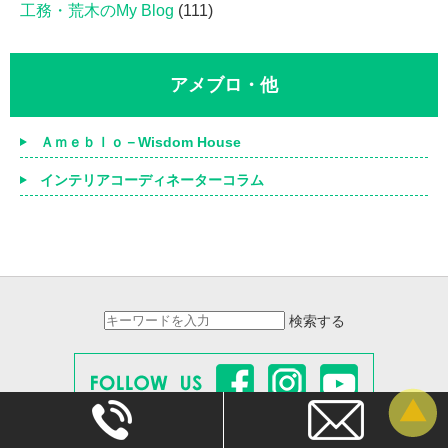
工務・荒木のMy Blog
(111)
アメブロ・他
Ａｍｅｂｌｏ－Wisdom House
インテリアコーディネーターコラム
検索する