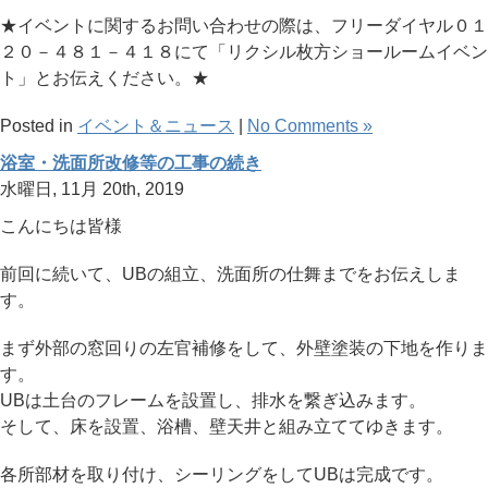
★イベントに関するお問い合わせの際は、フリーダイヤル０１
２０－４８１－４１８にて「リクシル枚方ショールームイベン
ト」とお伝えください。★
Posted in
イベント＆ニュース
|
No Comments »
浴室・洗面所改修等の工事の続き
水曜日, 11月 20th, 2019
こんにちは皆様
前回に続いて、UBの組立、洗面所の仕舞までをお伝えしま
す。
まず外部の窓回りの左官補修をして、外壁塗装の下地を作りま
す。
UBは土台のフレームを設置し、排水を繋ぎ込みます。
そして、床を設置、浴槽、壁天井と組み立ててゆきます。
各所部材を取り付け、シーリングをしてUBは完成です。