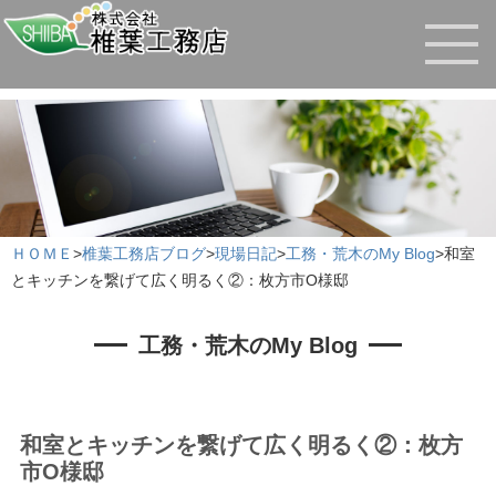
ＨＯＭＥ
>
椎葉工務店ブログ
>
現場日記
>
工務・荒木のMy Blog
>
和室
とキッチンを繋げて広く明るく②：枚方市O様邸
工務・荒木のMy Blog
和室とキッチンを繋げて広く明るく②：枚方
市O様邸